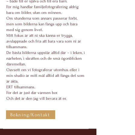
– både till er själva och till era barn.
För mig handlar familjefotografering aldrig
bara om bilder, utan om minnen.
Om stunderna som annars passerar förbi,
men som bilderna kan fånga upp och bära
med sig genom livet.
Mitt fokus är att ni ska känna er trygga,
avslappnade och fria att bara vara som ni är
tillsammans.
De bästa bilderna uppstår alltid där – i leken, i
närheten, i skratten och de små ögonblicken
däremellan.
Oavsett om vi fotograferar utomhus eller i
min studio är mitt mål alltid att fånga det som
är äkta.
ERT tillsammans.
För det är just där värmen bor.
Och det är den jag vill bevara åt er.
Bokning/Kontakt