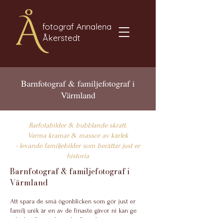
fotograf Annalena
Åkerstedt
Barnfotograf & familjefotograf i
Värmland
Barfotabilder & bubblande skratt.
Varma kramar & massor av kärlek
- levande familjebilder som berättar just er
historia
Barnfotograf & familjefotograf i
Värmland
Att spara de små ögonblicken som gör just er
familj unik är en av de finaste gåvor ni kan ge