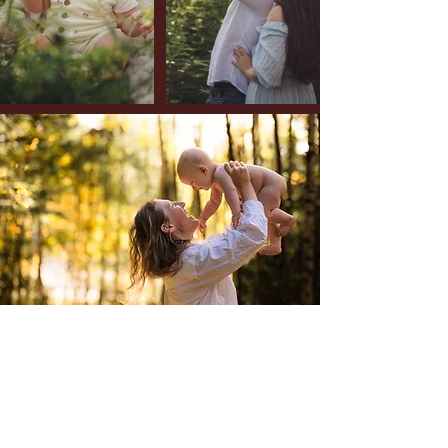
"En fantastisk och jordnära fotograf som får en att
trivas och vara bekväm framför kameran. Annalena
har en mycket bra kunskap och känsla för platser där
fotograferingen kan vara, lyssnar på kundens
önskemål. Sprider värme och det blir mycket skratt